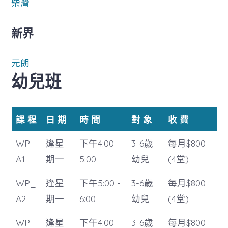
柴灣
新界
元朗
幼兒班
課 程
日 期
時 間
對 象
收 費
WP_
逢星
下午4:00 -
3-6歲
每月$800
A1
期一
5:00
幼兒
(4堂)
WP_
逢星
下午5:00 -
3-6歲
每月$800
A2
期一
6:00
幼兒
(4堂)
WP_
逢星
下午4:00 -
3-6歲
每月$800