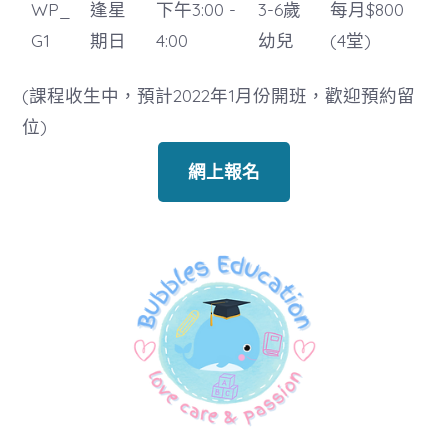
WP_
逢星
下午3:00 -
3-6歲
每月$800
G1
期日
4:00
幼兒
(4堂)
(課程收生中，預計2022年1月份開班，歡迎預約留
位)
網上報名