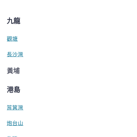
九龍
觀塘
長沙灣
黃埔
港島
筲箕灣
炮台山