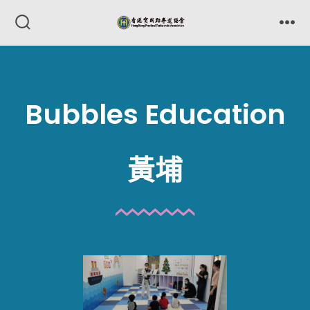
跳
至
搜
選
尋
單
主
切
換
要
開
關
內
Bubbles Education
容
黃埔