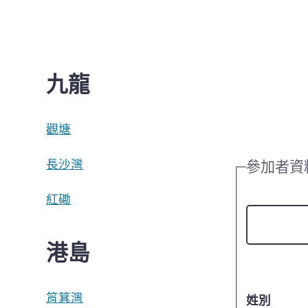
九龍
觀塘
長沙灣
參加者資
紅磡
港島
筲箕灣
姓別