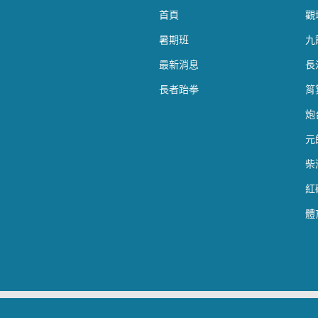
首頁
觀
暑期班
九
最新消息
長
長者跆拳
筲
炮
元
柴
紅
體